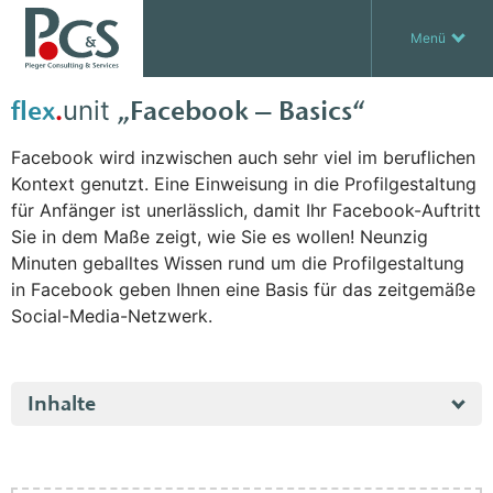
Menü
IT-Consulting
flex
.
unit
„Facebook – Basics“
Kompetenzleasing
Infrastruktur & Technologien
IT-Training
Facebook wird inzwischen auch sehr viel im beruflichen
IT Services & Administration
Migration & Rollout
Kontext genutzt. Eine Einweisung in die Profilgestaltung
Sale %
Apple
flex.units
Anwendertrainings
Skillfactory
IT Service Management & Asset
Beratung & Projektmanagement
für Anfänger ist unerlässlich, damit Ihr Facebook-Auftritt
Technische Seminare
CMS & Webentwicklung
Führung
Kommunikation
Innovation
Gesundheit
Webdesign
Sie in dem Maße zeigt, wie Sie es wollen! Neunzig
Security
Swyx
Exasol DB
Projektmanagement
Prozessmanagement
TOGAF®
Softskills
Minuten geballtes Wissen rund um die Profilgestaltung
Change Management
Blog
in Facebook geben Ihnen eine Basis für das zeitgemäße
Online-Trainings
E-Learning
Coming Up
Social-Media-Netzwerk.
Inhalte
Profilgestaltung
Meldungen, Fotos, Links